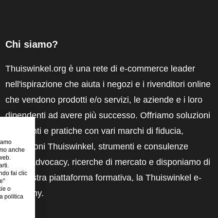
Chi siamo?
Thuiswinkel.org è una rete di e-commerce leader
nell'ispirazione che aiuta i negozi e i rivenditori online
che vendono prodotti e/o servizi, le aziende e i loro
dipendenti ad avere più successo. Offriamo soluzioni
pertinenti e pratiche con vari marchi di fiducia,
riamo
recensioni Thuiswinkel, strumenti e consulenze
iamo anche
 web.
legali, advocacy, ricerche di mercato e disponiamo di
rti.
ndo fai clic
una nostra piattaforma formativa, la Thuiswinkel e-
e"
kie o
Academy.
 politica