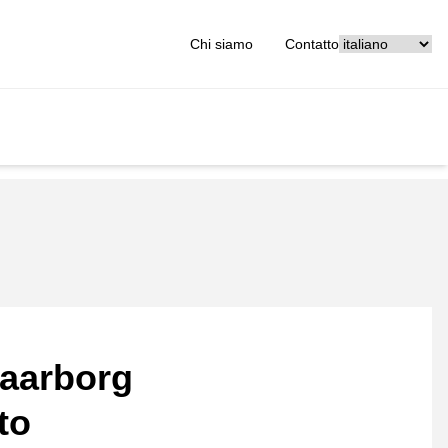
[_General:Langu
Chi siamo
Contatto
aarborg
to