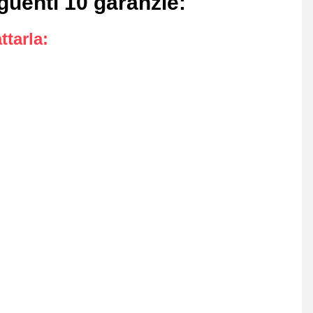
guenti 10 garanzie
:
ttarla
: