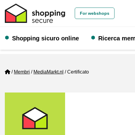
For webshops
Shopping sicuro online
Ricerca me
Home
Membri
MediaMarkt.nl
Certificato