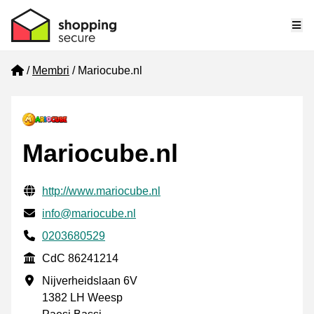
Me
Home
Membri
Mariocube.nl
Mariocube.nl
Informazioni di contatto verificate
Website URL
http://www.mariocube.nl
Mail
info@mariocube.nl
Phone number
0203680529
CdC
CdC 86241214
Indirizzo commerciale
Nijverheidslaan 6V
1382 LH Weesp