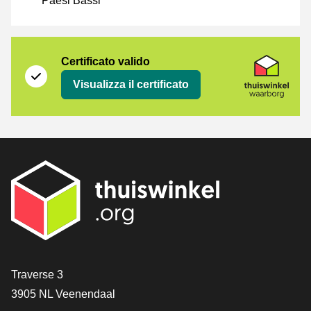
Paesi Bassi
Certificato
Thuiswinkel Waarborg
Certificato valido
Visualizza il certificato
[_General:Contact]
Traverse 3
3905 NL Veenendaal