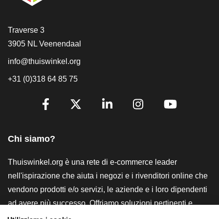
[_General:Contact]
Traverse 3
3905 NL Veenendaal
info@thuiswinkel.org
+31 (0)318 64 85 75
[_General:SocialMediaTitle]
Facebook
X
LinkedIn
Instagram
YouTube
Chi siamo?
Thuiswinkel.org è una rete di e-commerce leader
nell'ispirazione che aiuta i negozi e i rivenditori online che
vendono prodotti e/o servizi, le aziende e i loro dipendenti
ad avere più successo. Offriamo soluzioni pertinenti e
pratiche con vari marchi di fiducia, recensioni Thuiswinkel,