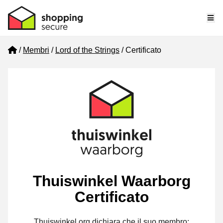
Me
Home
Membri
Lord of the Strings
Certificato
Thuiswinkel Waarborg
Certificato
Thuiswinkel.org dichiara che il suo membro: