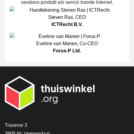
vendono prodotti e/o servizi tramite Internet.
Steven Ras
,
CEO
ICTRecht B.V.
Eveline van Manen
,
Co-CEO
Forus-P Ltd.
[_General:Contact]
Traverse 3
3905 NL Veenendaal