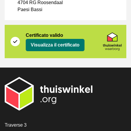
4704 RG Roosendaal
Paesi Bassi
Certificato
Thuiswinkel Waarborg
Certificato valido
Visualizza il certificato
[_General:Contact]
Traverse 3