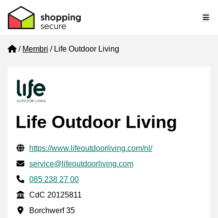
Me
Home
Membri
Life Outdoor Living
Life Outdoor Living
Informazioni di contatto verificate
Website URL
https://www.lifeoutdoorliving.com/nl/
Mail
service@lifeoutdoorliving.com
Phone number
085 238 27 00
CdC
CdC 20125811
Indirizzo commerciale
Borchwerf 35