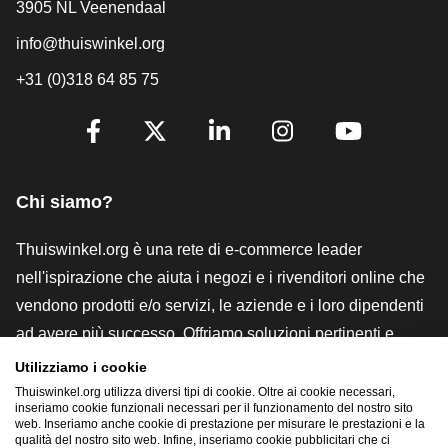
3905 NL Veenendaal
info@thuiswinkel.org
+31 (0)318 64 85 75
[_General:SocialMediaTitle]
Facebook
X
LinkedIn
Instagram
YouTube
Chi siamo?
Thuiswinkel.org è una rete di e-commerce leader
nell'ispirazione che aiuta i negozi e i rivenditori online che
vendono prodotti e/o servizi, le aziende e i loro dipendenti
ad avere più successo. Offriamo soluzioni pertinenti e
pratiche con vari marchi di fiducia, recensioni Thuiswinkel,
Utilizziamo i cookie
strumenti e consulenze legali, advocacy, ricerche di
Thuiswinkel.org utilizza diversi tipi di cookie. Oltre ai cookie necessari,
inseriamo cookie funzionali necessari per il funzionamento del nostro sito
mercato e disponiamo di una nostra piattaforma formativa,
web. Inseriamo anche cookie di prestazione per misurare le prestazioni e la
qualità del nostro sito web. Infine, inseriamo cookie pubblicitari che ci
la Thuiswinkel e-Academy.