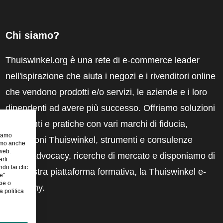
Chi siamo?
Thuiswinkel.org è una rete di e-commerce leader
nell'ispirazione che aiuta i negozi e i rivenditori online
che vendono prodotti e/o servizi, le aziende e i loro
dipendenti ad avere più successo. Offriamo soluzioni
pertinenti e pratiche con vari marchi di fiducia,
riamo
recensioni Thuiswinkel, strumenti e consulenze
iamo anche
 web.
legali, advocacy, ricerche di mercato e disponiamo di
rti.
ndo fai clic
una nostra piattaforma formativa, la Thuiswinkel e-
e"
kie o
Academy.
 politica