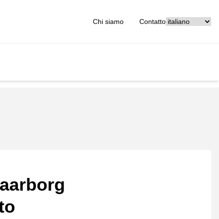
[_General:Langu
Chi siamo
Contatto
aarborg
to