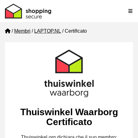
Me
Home
Membri
LAPTOP.NL
Certificato
Thuiswinkel Waarborg
Certificato
Thuiswinkel.org dichiara che il suo membro: