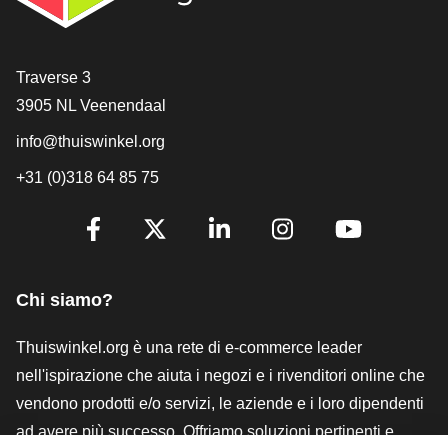
[_General:Contact]
Traverse 3
3905 NL Veenendaal
info@thuiswinkel.org
+31 (0)318 64 85 75
[_General:SocialMediaTitle]
Facebook
X
LinkedIn
Instagram
YouTube
Chi siamo?
Thuiswinkel.org è una rete di e-commerce leader
nell'ispirazione che aiuta i negozi e i rivenditori online che
vendono prodotti e/o servizi, le aziende e i loro dipendenti
ad avere più successo. Offriamo soluzioni pertinenti e