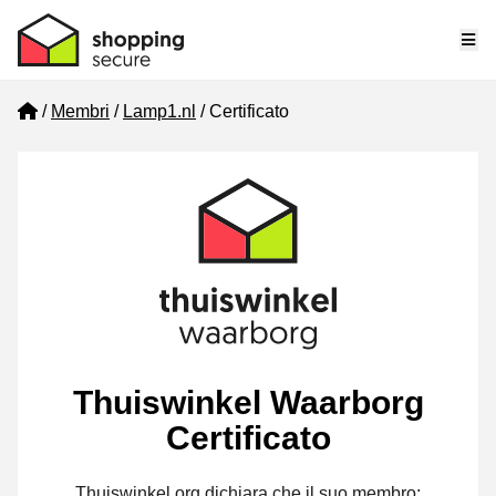
Me
Home
Membri
Lamp1.nl
Certificato
Thuiswinkel Waarborg
Certificato
Thuiswinkel.org dichiara che il suo membro: