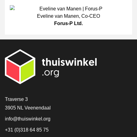
Eveline van Manen
,
Co-CEO
Forus-P Ltd.
[_General:Contact]
Traverse 3
3905 NL Veenendaal
info@thuiswinkel.org
+31 (0)318 64 85 75