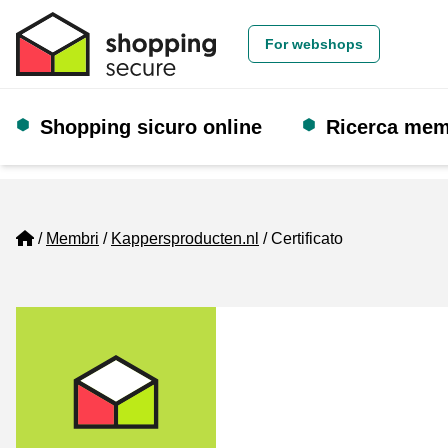
For webshops
Shopping sicuro online
Ricerca me
Home
Membri
Kappersproducten.nl
Certificato