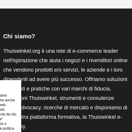
Chi siamo?
Thuiswinkel.org è una rete di e-commerce leader
nell'ispirazione che aiuta i negozi e i rivenditori online
che vendono prodotti e/o servizi, le aziende e i loro
dipendenti ad avere più successo. Offriamo soluzioni
pertinenti e pratiche con vari marchi di fiducia,
riamo
recensioni Thuiswinkel, strumenti e consulenze
iamo anche
 web.
legali, advocacy, ricerche di mercato e disponiamo di
rti.
ndo fai clic
una nostra piattaforma formativa, la Thuiswinkel e-
e"
kie o
Academy.
 politica