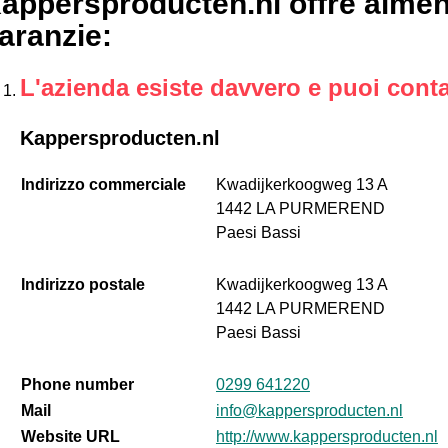
appersproducten.nl offre almen
aranzie
:
L'azienda esiste davvero e puoi conta
Kappersproducten.nl
Indirizzo commerciale
Kwadijkerkoogweg 13 A
1442 LA PURMEREND
Paesi Bassi
Indirizzo postale
Kwadijkerkoogweg 13 A
1442 LA PURMEREND
Paesi Bassi
Phone number
0299 641220
Mail
info@kappersproducten.nl
Website URL
http://www.kappersproducten.nl