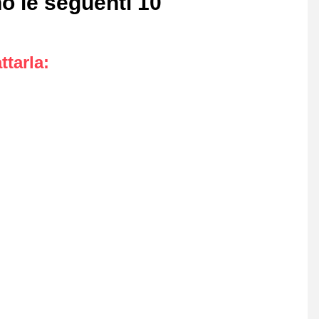
o le seguenti 10
ttarla
: