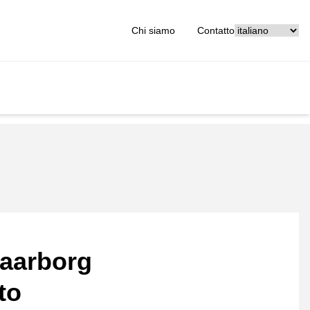
[_General:Langu
Chi siamo
Contatto
aarborg
to