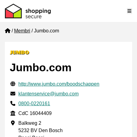
Me
Home
Membri
Jumbo.com
Jumbo.com
Informazioni di contatto verificate
Website URL
http://www.jumbo.com/boodschappen
Mail
klantenservice@jumbo.com
Phone number
0800-0220161
CdC
CdC 16044409
Indirizzo commerciale
Balkweg 2
5232 BV Den Bosch