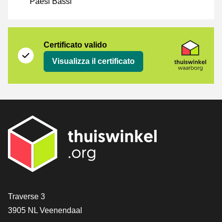
Paesi Bassi
Certificato
Thuiswinkel Waarborg
Certificato valido
Visualizza il certificato
[_General:Contact]
Traverse 3
3905 NL Veenendaal