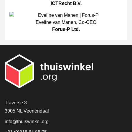
ICTRecht B.V.
Eveline van Manen
,
Co-CEO
Forus-P Ltd.
[_General:Contact]
Traverse 3
3905 NL Veenendaal
info@thuiswinkel.org