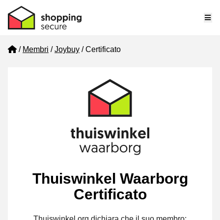
Me
Home
Membri
Joybuy
Certificato
Thuiswinkel Waarborg
Certificato
Thuiswinkel.org dichiara che il suo membro: