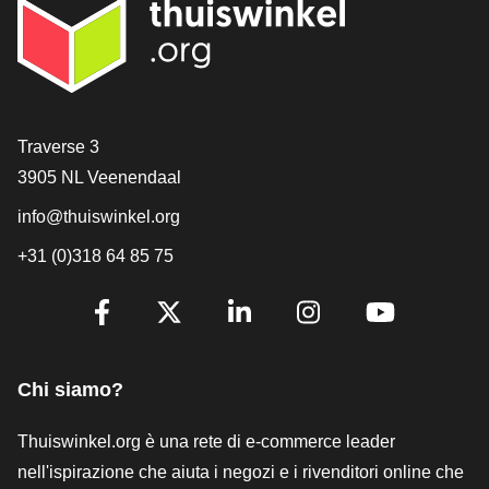
[_General:Contact]
Traverse 3
3905 NL Veenendaal
info@thuiswinkel.org
+31 (0)318 64 85 75
[_General:SocialMediaTitle]
Facebook
X
LinkedIn
Instagram
YouTube
Chi siamo?
Thuiswinkel.org è una rete di e-commerce leader
nell'ispirazione che aiuta i negozi e i rivenditori online che