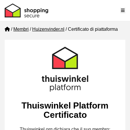
Me
Home
Membri
Huizenvinder.nl
Certificato di piattaforma
Thuiswinkel Platform
Certificato
Thuiswinkel.org dichiara che il suo membro: