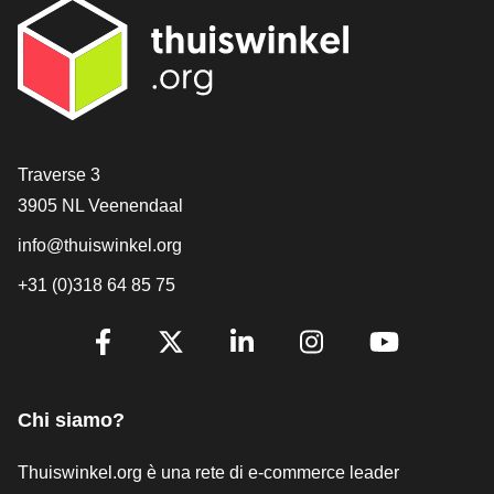
[_General:Contact]
Traverse 3
3905 NL Veenendaal
info@thuiswinkel.org
+31 (0)318 64 85 75
[_General:SocialMediaTitle]
Facebook
X
LinkedIn
Instagram
YouTube
Chi siamo?
Thuiswinkel.org è una rete di e-commerce leader