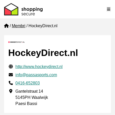
Me
Home
Membri
HockeyDirect.nl
HockeyDirect.nl
Informazioni di contatto verificate
Website URL
http://www.hockeydirect.nl
Mail
info@passasports.com
Phone number
0416-652803
Indirizzo commerciale
Gantelstraat 14
5145PH Waalwijk
Paesi Bassi