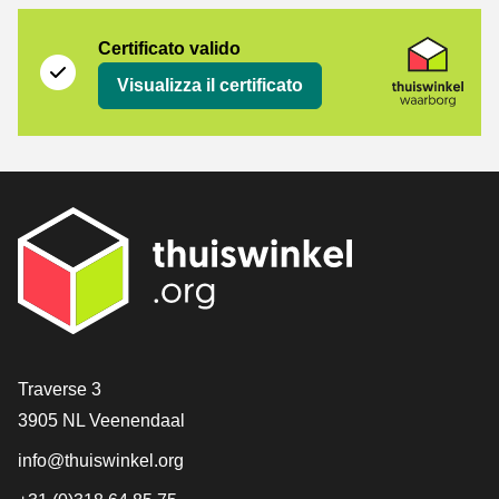
Certificato
Thuiswinkel Waarborg
Certificato valido
Visualizza il certificato
[_General:Contact]
Traverse 3
3905 NL Veenendaal
info@thuiswinkel.org