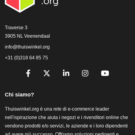
[_General:Contact]
Traverse 3
3905 NL Veenendaal
info@thuiswinkel.org
+31 (0)318 64 85 75
[_General:SocialMediaTitle]
Facebook
X
LinkedIn
Instagram
YouTube
Chi siamo?
Thuiswinkel.org è una rete di e-commerce leader
nell'ispirazione che aiuta i negozi e i rivenditori online che
vendono prodotti e/o servizi, le aziende e i loro dipendenti
ad avere più successo. Offriamo soluzioni pertinenti e