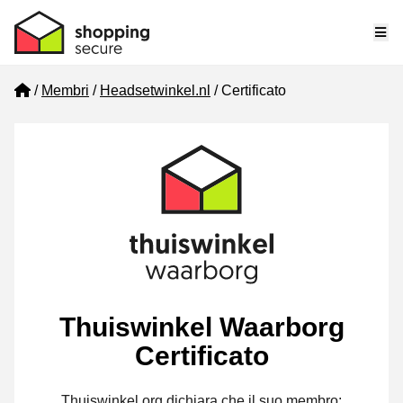
Me
Home
Membri
Headsetwinkel.nl
Certificato
Thuiswinkel Waarborg
Certificato
Thuiswinkel.org dichiara che il suo membro: