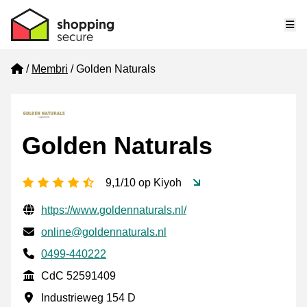
Me
Home
Membri
Golden Naturals
Golden Naturals
[_General:NumberOfStarsPluralFormat]
9,1/10 op Kiyoh
Informazioni di contatto verificate
Website URL
https://www.goldennaturals.nl/
Mail
online@goldennaturals.nl
Phone number
0499-440222
CdC
CdC 52591409
Indirizzo commerciale
Industrieweg 154 D