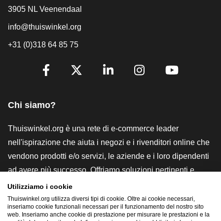
3905 NL Veenendaal
info@thuiswinkel.org
+31 (0)318 64 85 75
[_General:SocialMediaTitle]
Facebook
X
LinkedIn
Instagram
YouTube
Chi siamo?
Thuiswinkel.org è una rete di e-commerce leader
nell'ispirazione che aiuta i negozi e i rivenditori online che
vendono prodotti e/o servizi, le aziende e i loro dipendenti
ad avere più successo. Offriamo soluzioni pertinenti e
pratiche con vari marchi di fiducia, recensioni Thuiswinkel,
Utilizziamo i cookie
strumenti e consulenze legali, advocacy, ricerche di
Thuiswinkel.org utilizza diversi tipi di cookie. Oltre ai cookie necessari,
inseriamo cookie funzionali necessari per il funzionamento del nostro sito
mercato e disponiamo di una nostra piattaforma formativa,
web. Inseriamo anche cookie di prestazione per misurare le prestazioni e la