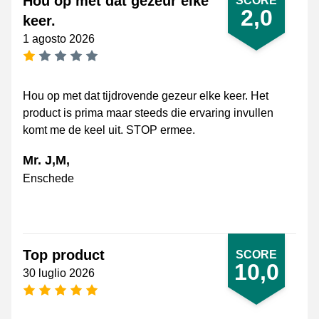
Hou op met dat gezeur elke
SCORE
2,0
keer.
1 agosto 2026
[_General:NumberOfStarsSingularFormat]
Hou op met dat tijdrovende gezeur elke keer. Het
product is prima maar steeds die ervaring invullen
komt me de keel uit. STOP ermee.
Mr. J,M,
Enschede
Top product
SCORE
10,0
30 luglio 2026
[_General:NumberOfStarsPluralFormat]