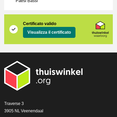
Paesi Bassi
Certificato
Thuiswinkel Waarborg
Certificato valido
Visualizza il certificato
[_General:Contact]
Traverse 3
3905 NL Veenendaal