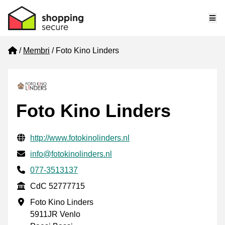
Me
Home
Membri
Foto Kino Linders
Foto Kino Linders
Informazioni di contatto verificate
Website URL
http://www.fotokinolinders.nl
Mail
info@fotokinolinders.nl
Phone number
077-3513137
CdC
CdC 52777715
Indirizzo commerciale
Foto Kino Linders
5911JR Venlo