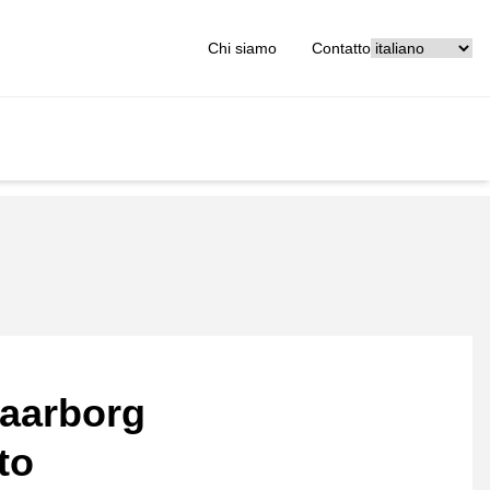
[_General:Langu
Chi siamo
Contatto
aarborg
to