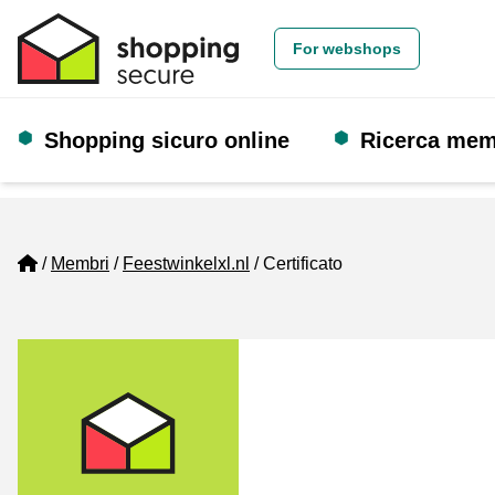
For webshops
Shopping sicuro online
Ricerca me
Home
Membri
Feestwinkelxl.nl
Certificato