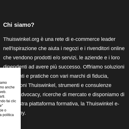
Chi siamo?
Thuiswinkel.org è una rete di e-commerce leader
nell'ispirazione che aiuta i negozi e i rivenditori online
che vendono prodotti e/o servizi, le aziende e i loro
dipendenti ad avere più successo. Offriamo soluzioni
pertinenti e pratiche con vari marchi di fiducia,
riamo
recensioni Thuiswinkel, strumenti e consulenze
iamo anche
 web.
legali, advocacy, ricerche di mercato e disponiamo di
rti.
ndo fai clic
una nostra piattaforma formativa, la Thuiswinkel e-
e"
kie o
Academy.
 politica