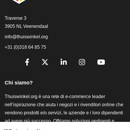
[_General:Contact]
Traverse 3
3905 NL Veenendaal
info@thuiswinkel.org
+31 (0)318 64 85 75
[_General:SocialMediaTitle]
Facebook
X
LinkedIn
Instagram
YouTube
Chi siamo?
Thuiswinkel.org è una rete di e-commerce leader
nell'ispirazione che aiuta i negozi e i rivenditori online che
vendono prodotti e/o servizi, le aziende e i loro dipendenti
ad avere più successo. Offriamo soluzioni pertinenti e
pratiche con vari marchi di fiducia, recensioni Thuiswinkel,