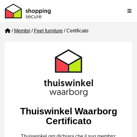
Me
Home
Membri
Feel furniture
Certificato
Thuiswinkel Waarborg
Certificato
Thuiswinkel.org dichiara che il suo membro: