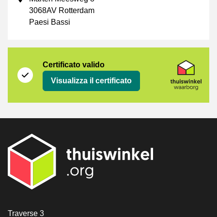
3068AV Rotterdam
Paesi Bassi
Certificato
Thuiswinkel Waarborg
Certificato valido
Visualizza il certificato
[_General:Contact]
Traverse 3