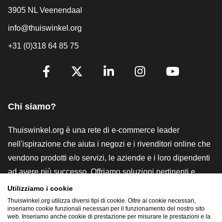
3905 NL Veenendaal
info@thuiswinkel.org
+31 (0)318 64 85 75
[_General:SocialMediaTitle]
Facebook
X
LinkedIn
Instagram
YouTube
Chi siamo?
Thuiswinkel.org è una rete di e-commerce leader
nell'ispirazione che aiuta i negozi e i rivenditori online che
vendono prodotti e/o servizi, le aziende e i loro dipendenti
ad avere più successo. Offriamo soluzioni pertinenti e
pratiche con vari marchi di fiducia, recensioni Thuiswinkel,
Utilizziamo i cookie
strumenti e consulenze legali, advocacy, ricerche di
Thuiswinkel.org utilizza diversi tipi di cookie. Oltre ai cookie necessari,
inseriamo cookie funzionali necessari per il funzionamento del nostro sito
mercato e disponiamo di una nostra piattaforma formativa,
web. Inseriamo anche cookie di prestazione per misurare le prestazioni e la