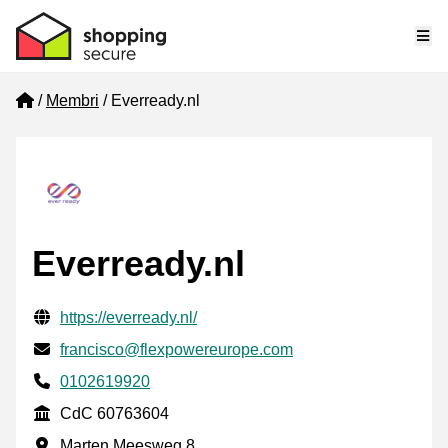
Me
Home
Membri
Everready.nl
Everready.nl
Informazioni di contatto verificate
Website URL
https://everready.nl/
Mail
francisco@flexpowereurope.com
Phone number
0102619920
CdC
CdC 60763604
Indirizzo commerciale
Marten Meesweg 8