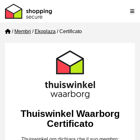
Me
Home
Membri
Ekoplaza
Certificato
Thuiswinkel Waarborg
Certificato
Thuiswinkel.org dichiara che il suo membro: