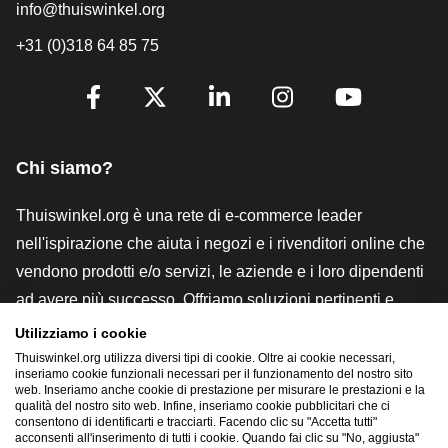
info@thuiswinkel.org
+31 (0)318 64 85 75
[_General:SocialMediaTitle]
Facebook
X
LinkedIn
Instagram
YouTube
Chi siamo?
Thuiswinkel.org è una rete di e-commerce leader
nell'ispirazione che aiuta i negozi e i rivenditori online che
vendono prodotti e/o servizi, le aziende e i loro dipendenti
ad avere più successo. Offriamo soluzioni pertinenti e
pratiche con vari marchi di fiducia, recensioni Thuiswinkel,
Utilizziamo i cookie
strumenti e consulenze legali, advocacy, ricerche di
Thuiswinkel.org utilizza diversi tipi di cookie. Oltre ai cookie necessari,
inseriamo cookie funzionali necessari per il funzionamento del nostro sito
mercato e disponiamo di una nostra piattaforma formativa,
web. Inseriamo anche cookie di prestazione per misurare le prestazioni e la
qualità del nostro sito web. Infine, inseriamo cookie pubblicitari che ci
la Thuiswinkel e-Academy.
consentono di identificarti e tracciarti. Facendo clic su "Accetta tutti"
acconsenti all'inserimento di tutti i cookie. Quando fai clic su "No, aggiusta"