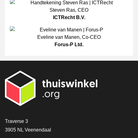
Steven Ras
,
CEO
ICTRecht B.V.
Eveline van Manen
,
Co-CEO
Forus-P Ltd.
[_General:Contact]
Traverse 3
3905 NL Veenendaal