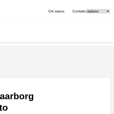
[_General:Langu
Chi siamo
Contatto
aarborg
to