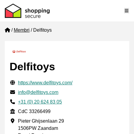
Me
Home
Membri
Delfitoys
Delfitoys
Informazioni di contatto verificate
Website URL
https://www.delfitoys.com/
Mail
info@delfitoys.com
Phone number
+31 (0) 20 624 83 05
CdC
CdC 33266499
Indirizzo commerciale
Pieter Ghijsenlaan 29
1506PW Zaandam