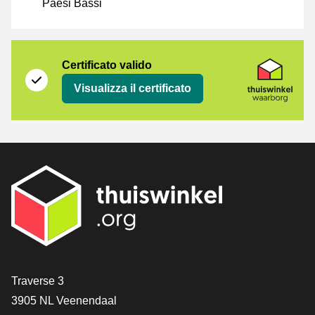
Paesi Bassi
Certificato
Thuiswinkel Waarborg
Certificato valido
Visualizza il certificato
[_General:Contact]
Traverse 3
3905 NL Veenendaal