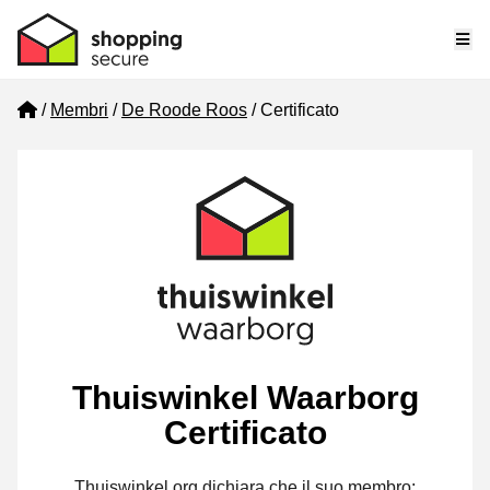
Me
Home
Membri
De Roode Roos
Certificato
Thuiswinkel Waarborg
Certificato
Thuiswinkel.org dichiara che il suo membro: