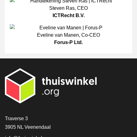
Steven Ras
,
CEO
ICTRecht B.V.
Eveline van Manen
,
Co-CEO
Forus-P Ltd.
[_General:Contact]
Traverse 3
3905 NL Veenendaal