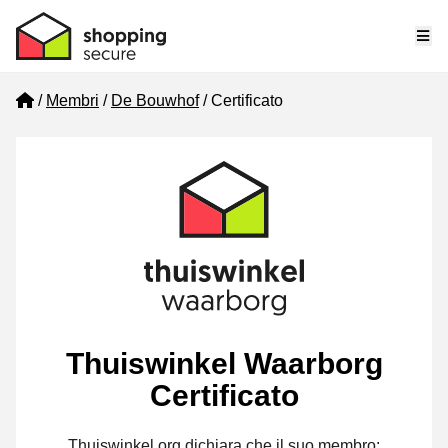
Me
Home
Membri
De Bouwhof
Certificato
Thuiswinkel Waarborg
Certificato
Thuiswinkel.org dichiara che il suo membro: