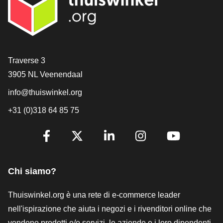
[_General:Contact]
Traverse 3
3905 NL Veenendaal
info@thuiswinkel.org
+31 (0)318 64 85 75
[_General:SocialMediaTitle]
Facebook
X
LinkedIn
Instagram
YouTube
Chi siamo?
Thuiswinkel.org è una rete di e-commerce leader
nell'ispirazione che aiuta i negozi e i rivenditori online che
vendono prodotti e/o servizi, le aziende e i loro dipendenti