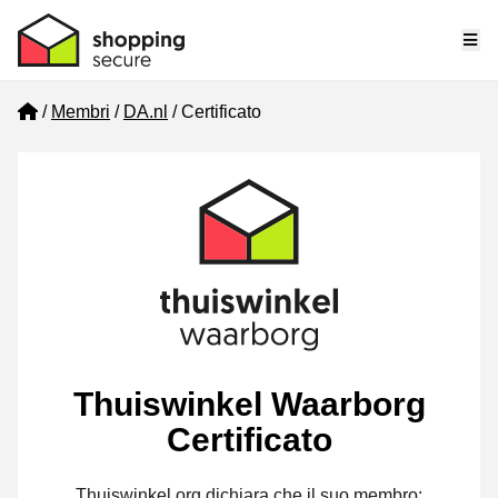
Me
Home
Membri
DA.nl
Certificato
Thuiswinkel Waarborg
Certificato
Thuiswinkel.org dichiara che il suo membro: