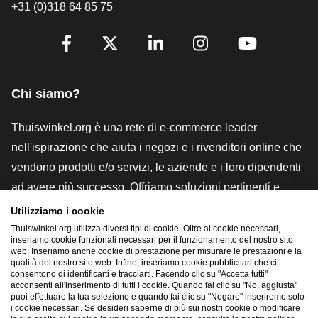
+31 (0)318 64 85 75
[_General:SocialMediaTitle]
Facebook
X
LinkedIn
Instagram
YouTube
Chi siamo?
Thuiswinkel.org è una rete di e-commerce leader
nell'ispirazione che aiuta i negozi e i rivenditori online che
vendono prodotti e/o servizi, le aziende e i loro dipendenti
ad avere più successo. Offriamo soluzioni pertinenti e
pratiche con vari marchi di fiducia, recensioni Thuiswinkel,
Utilizziamo i cookie
strumenti e consulenze legali, advocacy, ricerche di
Thuiswinkel.org utilizza diversi tipi di cookie. Oltre ai cookie necessari,
inseriamo cookie funzionali necessari per il funzionamento del nostro sito
mercato e disponiamo di una nostra piattaforma formativa,
web. Inseriamo anche cookie di prestazione per misurare le prestazioni e la
qualità del nostro sito web. Infine, inseriamo cookie pubblicitari che ci
la Thuiswinkel e-Academy.
consentono di identificarti e tracciarti. Facendo clic su "Accetta tutti"
acconsenti all'inserimento di tutti i cookie. Quando fai clic su "No, aggiusta"
puoi effettuare la tua selezione e quando fai clic su "Negare" inseriremo solo
i cookie necessari. Se desideri saperne di più sui nostri cookie o modificare
Naviga rapidamente