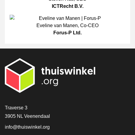
ICTRecht B.V.
Eveline van Manen
,
Co-CEO
Forus-P Ltd.
[_General:Contact]
Traverse 3
3905 NL Veenendaal
info@thuiswinkel.org