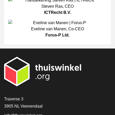
Steven Ras
,
CEO
ICTRecht B.V.
Eveline van Manen
,
Co-CEO
Forus-P Ltd.
[_General:Contact]
Traverse 3
3905 NL Veenendaal