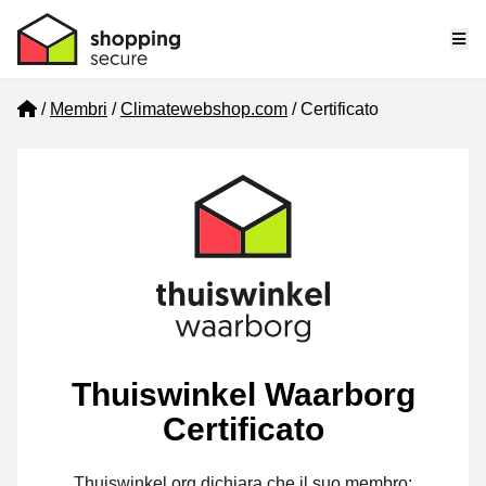
Me
Home
Membri
Climatewebshop.com
Certificato
Thuiswinkel Waarborg
Certificato
Thuiswinkel.org dichiara che il suo membro: