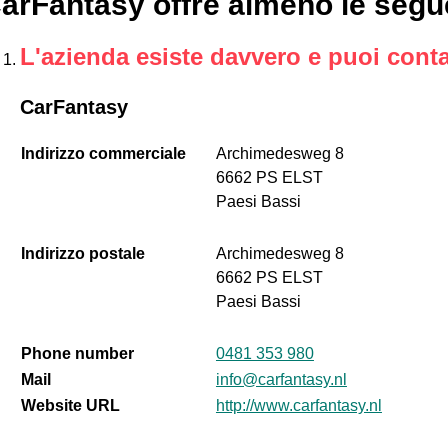
arFantasy offre almeno le segu
L'azienda esiste davvero e puoi conta
CarFantasy
Indirizzo commerciale
Archimedesweg 8
6662 PS ELST
Paesi Bassi
Indirizzo postale
Archimedesweg 8
6662 PS ELST
Paesi Bassi
Phone number
0481 353 980
Mail
info@carfantasy.nl
Website URL
http://www.carfantasy.nl