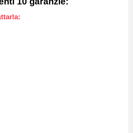
enti 10 garanzie
:
ttarla
: