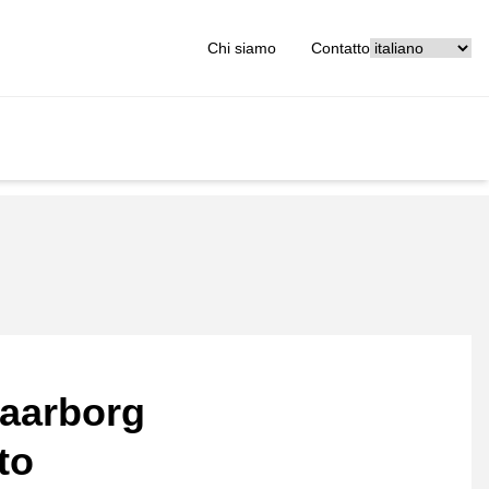
[_General:Langu
Chi siamo
Contatto
aarborg
to