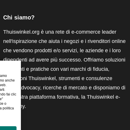
Chi siamo?
Thuiswinkel.org è una rete di e-commerce leader
nell'ispirazione che aiuta i negozi e i rivenditori online
che vendono prodotti e/o servizi, le aziende e i loro
dipendenti ad avere più successo. Offriamo soluzioni
pertinenti e pratiche con vari marchi di fiducia,
riamo
recensioni Thuiswinkel, strumenti e consulenze
iamo anche
 web.
legali, advocacy, ricerche di mercato e disponiamo di
rti.
ndo fai clic
una nostra piattaforma formativa, la Thuiswinkel e-
e"
kie o
Academy.
 politica