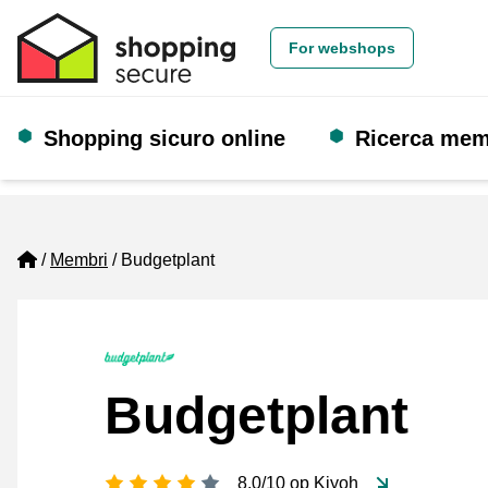
For webshops
Shopping sicuro online
Ricerca me
Home
Membri
Budgetplant
Budgetplant
[_General:NumberOfStarsPluralFo
8,0/10 op Kiyoh