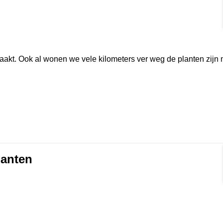
rmat]
akt. Ook al wonen we vele kilometers ver weg de planten zijn
lanten
rmat]