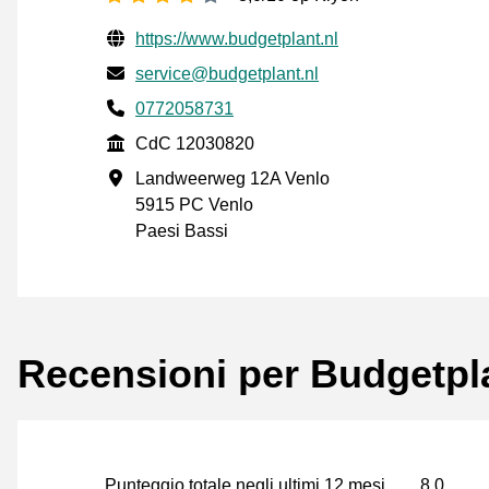
Informazioni di contatto verificate
Website URL
https://www.budgetplant.nl
Mail
service@budgetplant.nl
Phone number
0772058731
CdC
CdC 12030820
Indirizzo commerciale
Landweerweg 12A Venlo
5915 PC Venlo
Paesi Bassi
Recensioni per Budgetpl
Punteggio totale negli ultimi 12 mesi
8,0