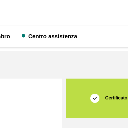
mbro
Centro assistenza
Certificato
Thuiswinkel Waarb
Certificato
rmat]