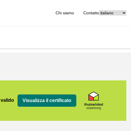
[_General:Langu
Chi siamo
Contatto
org
 valido
Visualizza il certificato