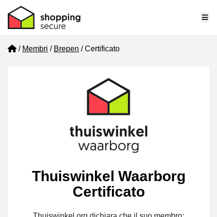
Me
Home
Membri
Brepen
Certificato
Thuiswinkel Waarborg
Certificato
Thuiswinkel.org dichiara che il suo membro: