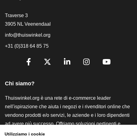
[_General:Contact]
Traverse 3
3905 NL Veenendaal
info@thuiswinkel.org
+31 (0)318 64 85 75
[_General:SocialMediaTitle]
Facebook
X
LinkedIn
Instagram
YouTube
Chi siamo?
Thuiswinkel.org è una rete di e-commerce leader
nell'ispirazione che aiuta i negozi e i rivenditori online che
vendono prodotti e/o servizi, le aziende e i loro dipendenti
ad avere più successo. Offriamo soluzioni pertinenti e
pratiche con vari marchi di fiducia, recensioni Thuiswinkel,
Utilizziamo i cookie