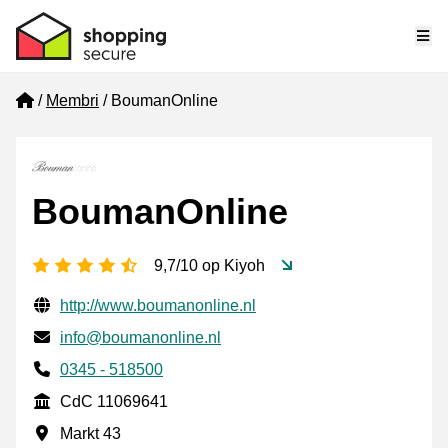
Me
Home
Membri
BoumanOnline
BoumanOnline
[_General:NumberOfStarsPluralFormat]
9,7/10 op Kiyoh
Informazioni di contatto verificate
Website URL
http://www.boumanonline.nl
Mail
info@boumanonline.nl
Phone number
0345 - 518500
CdC
CdC 11069641
Indirizzo commerciale
Markt 43