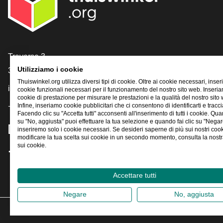
[_General:Contact]
Traverse 3
Utilizziamo i cookie
3905 NL Veenendaal
Thuiswinkel.org utilizza diversi tipi di cookie. Oltre ai cookie necessari, inse
info@thuiswinkel.org
cookie funzionali necessari per il funzionamento del nostro sito web. Inser
cookie di prestazione per misurare le prestazioni e la qualità del nostro sito
Infine, inseriamo cookie pubblicitari che ci consentono di identificarti e traccia
+31 (0)318 64 85 75
Facendo clic su "Accetta tutti" acconsenti all'inserimento di tutti i cookie. Qua
su "No, aggiusta" puoi effettuare la tua selezione e quando fai clic su "Negar
[_General:SocialMediaTitle]
inseriremo solo i cookie necessari. Se desideri saperne di più sui nostri coo
modificare la tua scelta sui cookie in un secondo momento, consulta la nostra
sui cookie.
Facebook
X
LinkedIn
Instagram
YouTube
Accettare tutti
Negare
No, aggiusta
2026