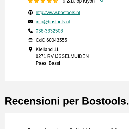
[_General:NumberOfStarsPluralFo
9,2/10 op Kiyoh
Informazioni di contatto verificate
Website URL
http://www.bostools.nl
Mail
info@bostools.nl
Phone number
038-3332508
CdC
CdC 60043555
Indirizzo commerciale
Kleiland 11
8271 RV IJSSELMUIDEN
Paesi Bassi
Recensioni per Bostools.