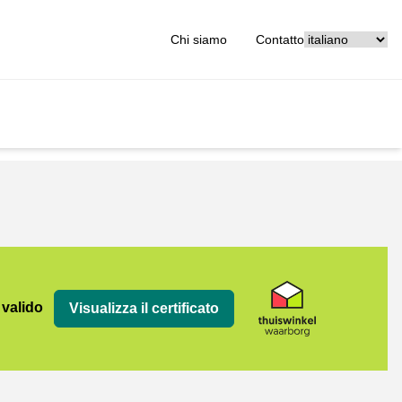
[_General:Langu
Chi siamo
Contatto
org
 valido
Visualizza il certificato