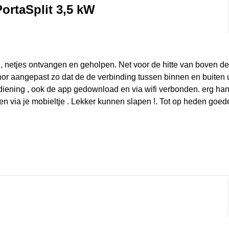
ortaSplit 3,5 kW
rmat]
 , netjes ontvangen en geholpen. Net voor de hitte van boven de
hor aangepast zo dat de de verbinding tussen binnen en buiten 
ediening , ook de app gedownload en via wifi verbonden. erg han
en via je mobieltje . Lekker kunnen slapen !. Tot op heden goede 
rmat]