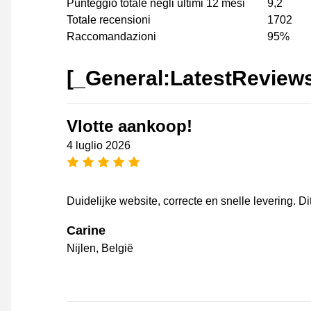
Punteggio totale negli ultimi 12 mesi
9,2
Totale recensioni
1702
Raccomandazioni
95%
[_General:LatestReview
Vlotte aankoop!
4 luglio 2026
[_General:NumberOfStarsPluralFo
Duidelijke website, correcte en snelle levering. Dit
Carine
Nijlen, België