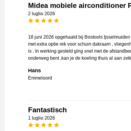
Midea mobiele airconditioner P
2 luglio 2026
[_General:NumberOfStarsPluralFo
18 juni 2026 opgehaald bij Bostools Ijsselmuiden
met extra optie rek voor schuin dakraam , vliegen
is . In werking gesteld ging snel met de afstandb
onderweg bent ,kan je de koeling thuis al aan zett
Hans
Emmeloord
Fantastisch
1 luglio 2026
[_General:NumberOfStarsPluralFo