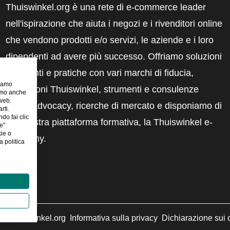
Thuiswinkel.org è una rete di e-commerce leader
nell'ispirazione che aiuta i negozi e i rivenditori online
che vendono prodotti e/o servizi, le aziende e i loro
dipendenti ad avere più successo. Offriamo soluzioni
pertinenti e pratiche con vari marchi di fiducia,
riamo
recensioni Thuiswinkel, strumenti e consulenze
iamo anche
 web.
legali, advocacy, ricerche di mercato e disponiamo di
rti.
ndo fai clic
una nostra piattaforma formativa, la Thuiswinkel e-
e"
kie o
Academy.
 politica
©
Thuiswinkel.org
Informativa sulla privacy
Dichiarazione sui 