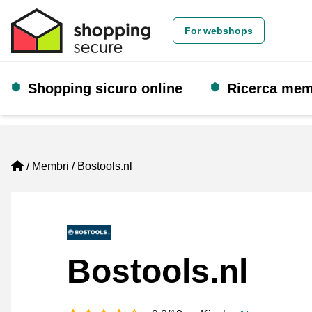
For webshops
Shopping sicuro online
Ricerca me
Home
Membri
Bostools.nl
Bostools.nl