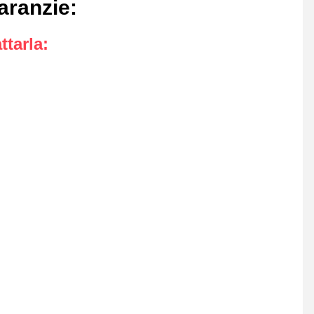
garanzie
:
ttarla
: