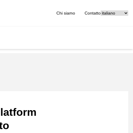
[_General:Langu
Chi siamo
Contatto
latform
to