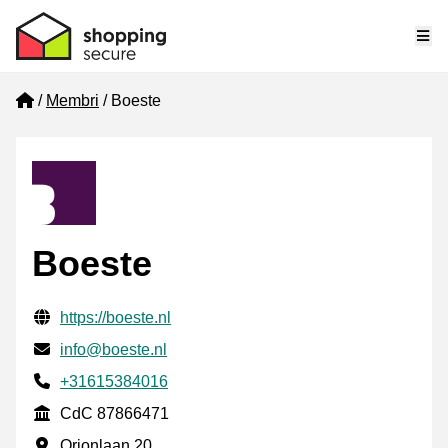
Me
Home
Membri
Boeste
Boeste
Informazioni di contatto verificate
Website URL
https://boeste.nl
Mail
info@boeste.nl
Phone number
+31615384016
CdC
CdC 87866471
Indirizzo commerciale
Orionlaan 20