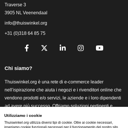
[_General:Contact]
Traverse 3
3905 NL Veenendaal
info@thuiswinkel.org
+31 (0)318 64 85 75
[_General:SocialMediaTitle]
Facebook
X
LinkedIn
Instagram
YouTube
Chi siamo?
Thuiswinkel.org è una rete di e-commerce leader
nell'ispirazione che aiuta i negozi e i rivenditori online che
vendono prodotti e/o servizi, le aziende e i loro dipendenti
ad avere più successo. Offriamo soluzioni pertinenti e
pratiche con vari marchi di fiducia, recensioni Thuiswinkel,
Utilizziamo i cookie
strumenti e consulenze legali, advocacy, ricerche di
Thuiswinkel.org utilizza diversi tipi di cookie. Oltre ai cookie necessari,
inseriamo cookie funzionali necessari per il funzionamento del nostro sito