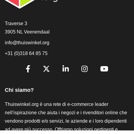
[_General:Contact]
Traverse 3
3905 NL Veenendaal
info@thuiswinkel.org
+31 (0)318 64 85 75
[_General:SocialMediaTitle]
Facebook
X
LinkedIn
Instagram
YouTube
Chi siamo?
Thuiswinkel.org è una rete di e-commerce leader
nell'ispirazione che aiuta i negozi e i rivenditori online che
vendono prodotti e/o servizi, le aziende e i loro dipendenti
ad avere più successo. Offriamo soluzioni pertinenti e