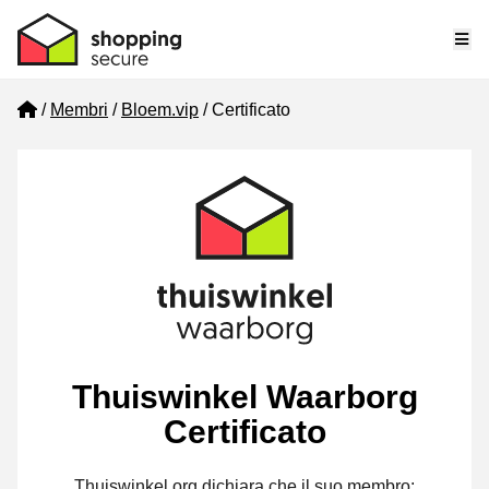
Me
Home
Membri
Bloem.vip
Certificato
Thuiswinkel Waarborg
Certificato
Thuiswinkel.org dichiara che il suo membro: