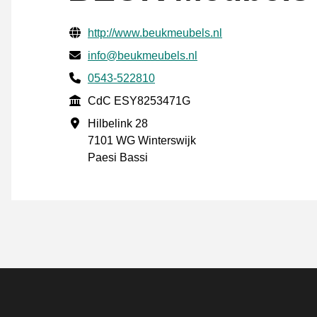
Informazioni di contatto verificate
Website URL
http://www.beukmeubels.nl
Mail
info@beukmeubels.nl
Phone number
0543-522810
CdC
CdC ESY8253471G
Indirizzo commerciale
Hilbelink 28
7101 WG Winterswijk
Paesi Bassi