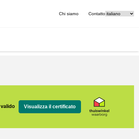
[_General:Langu
Chi siamo
Contatto
org
 valido
Visualizza il certificato