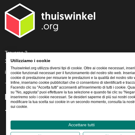
[_General:Contact]
Traverse 3
Utilizziamo i cookie
3905 NL Veenendaal
Thuiswinkel.org utilizza diversi tipi di cookie. Oltre ai cookie necessari, inse
info@thuiswinkel.org
cookie funzionali necessari per il funzionamento del nostro sito web. Inser
cookie di prestazione per misurare le prestazioni e la qualità del nostro sito
+31 (0)318 64 85 75
Infine, inseriamo cookie pubblicitari che ci consentono di identificarti e traccia
Facendo clic su "Accetta tutti" acconsenti all'inserimento di tutti i cookie. Qua
su "No, aggiusta" puoi effettuare la tua selezione e quando fai clic su "Negar
[_General:SocialMediaTitle]
inseriremo solo i cookie necessari. Se desideri saperne di più sui nostri coo
modificare la tua scelta sui cookie in un secondo momento, consulta la nostra
sui cookie.
Facebook
X
LinkedIn
Instagram
YouTube
Accettare tutti