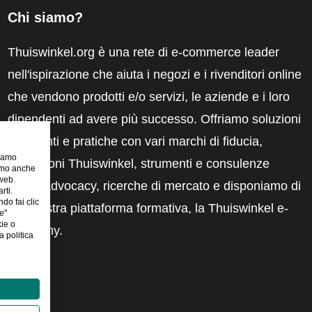
Chi siamo?
Thuiswinkel.org è una rete di e-commerce leader
nell'ispirazione che aiuta i negozi e i rivenditori online
che vendono prodotti e/o servizi, le aziende e i loro
dipendenti ad avere più successo. Offriamo soluzioni
pertinenti e pratiche con vari marchi di fiducia,
riamo
recensioni Thuiswinkel, strumenti e consulenze
iamo anche
 web.
legali, advocacy, ricerche di mercato e disponiamo di
rti.
ndo fai clic
una nostra piattaforma formativa, la Thuiswinkel e-
e"
kie o
Academy.
 politica