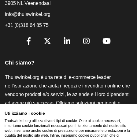
3905 NL Veenendaal
info@thuiswinkel.org
+31 (0)318 64 85 75
[_General:SocialMediaTitle]
Facebook
X
LinkedIn
Instagram
YouTube
Chi siamo?
Thuiswinkel.org è una rete di e-commerce leader
nell'ispirazione che aiuta i negozi e i rivenditori online che
vendono prodotti e/o servizi, le aziende e i loro dipendenti
ad avere più successo. Offriamo soluzioni pertinenti e
pratiche con vari marchi di fiducia, recensioni Thuiswinkel,
Utilizziamo i cookie
strumenti e consulenze legali, advocacy, ricerche di
Thuiswinkel.org utilizza diversi tipi di cookie. Oltre ai cookie necessari,
inseriamo cookie funzionali necessari per il funzionamento del nostro sito
mercato e disponiamo di una nostra piattaforma formativa,
web. Inseriamo anche cookie di prestazione per misurare le prestazioni e la
qualità del nostro sito web. Infine, inseriamo cookie pubblicitari che ci