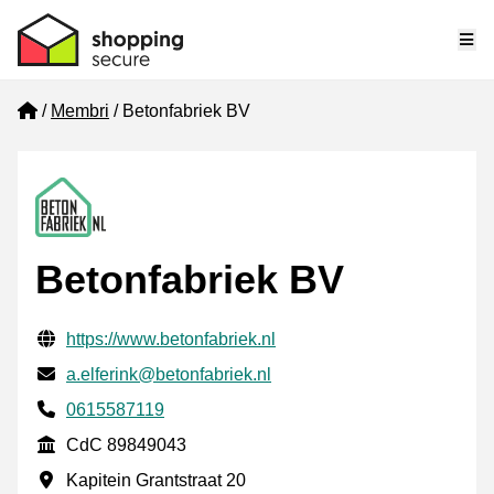
Me
Home
Membri
Betonfabriek BV
Betonfabriek BV
Informazioni di contatto verificate
Website URL
https://www.betonfabriek.nl
Mail
a.elferink@betonfabriek.nl
Phone number
0615587119
CdC
CdC 89849043
Indirizzo commerciale
Kapitein Grantstraat 20