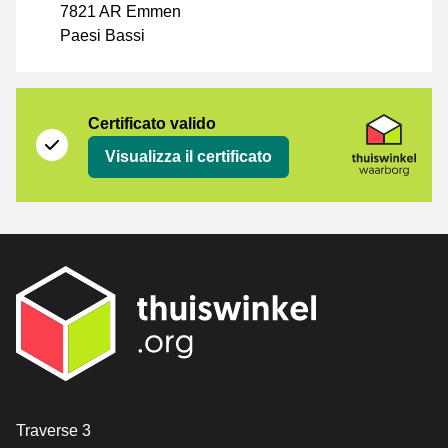
7821 AR Emmen
Paesi Bassi
Certificato
Thuiswinkel Waarborg
Certificato valido
Visualizza il certificato
[_General:Contact]
Traverse 3