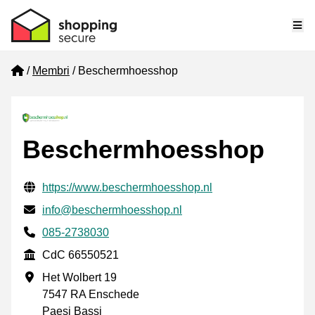
Me
Home
Membri
Beschermhoesshop
Beschermhoesshop
Informazioni di contatto verificate
Website URL
https://www.beschermhoesshop.nl
Mail
info@beschermhoesshop.nl
Phone number
085-2738030
CdC
CdC 66550521
Indirizzo commerciale
Het Wolbert 19
7547 RA Enschede
Paesi Bassi