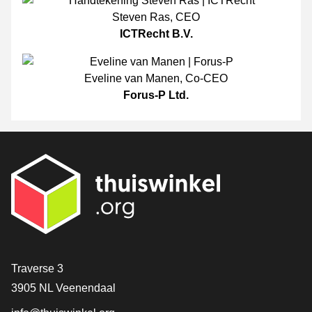
Steven Ras
,
CEO
ICTRecht B.V.
Eveline van Manen
,
Co-CEO
Forus-P Ltd.
[_General:Contact]
Traverse 3
3905 NL Veenendaal