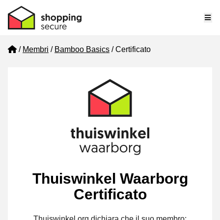
Me
Home
Membri
Bamboo Basics
Certificato
Thuiswinkel Waarborg
Certificato
Thuiswinkel.org dichiara che il suo membro: