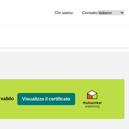
[_General:Langu
Chi siamo
Contatto
org
 valido
Visualizza il certificato