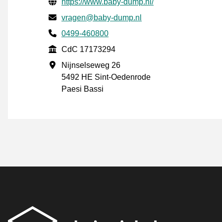
Informazioni di contatto verificate
Website URL
https://www.baby-dump.nl/
Mail
vragen@baby-dump.nl
Phone number
0499-460800
CdC
CdC 17173294
Indirizzo commerciale
Nijnselseweg 26
5492 HE Sint-Oedenrode
Paesi Bassi