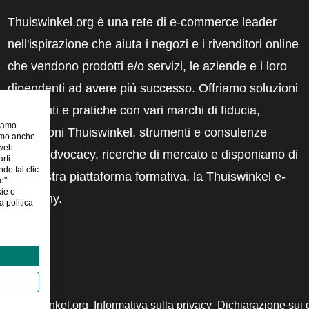
Thuiswinkel.org è una rete di e-commerce leader
nell'ispirazione che aiuta i negozi e i rivenditori online
che vendono prodotti e/o servizi, le aziende e i loro
dipendenti ad avere più successo. Offriamo soluzioni
pertinenti e pratiche con vari marchi di fiducia,
riamo
recensioni Thuiswinkel, strumenti e consulenze
iamo anche
 web.
legali, advocacy, ricerche di mercato e disponiamo di
rti.
ndo fai clic
una nostra piattaforma formativa, la Thuiswinkel e-
e"
kie o
Academy.
 politica
©
Thuiswinkel.org
Informativa sulla privacy
Dichiarazione sui 