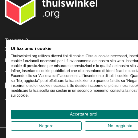
[_General:Contact]
Traverse 3
Utilizziamo i cookie
3905 NL Veenendaal
Thuiswinkel.org utilizza diversi tipi di cookie. Oltre ai cookie necessari, inse
info@thuiswinkel.org
cookie funzionali necessari per il funzionamento del nostro sito web. Inser
cookie di prestazione per misurare le prestazioni e la qualità del nostro sito
Infine, inseriamo cookie pubblicitari che ci consentono di identificarti e traccia
+31 (0)318 64 85 75
Facendo clic su "Accetta tutti" acconsenti all'inserimento di tutti i cookie. Qua
su "No, aggiusta" puoi effettuare la tua selezione e quando fai clic su "Negar
[_General:SocialMediaTitle]
inseriremo solo i cookie necessari. Se desideri saperne di più sui nostri coo
modificare la tua scelta sui cookie in un secondo momento, consulta la nostra
sui cookie.
Facebook
X
LinkedIn
Instagram
YouTube
Accettare tutti
Negare
No, aggiusta
2026