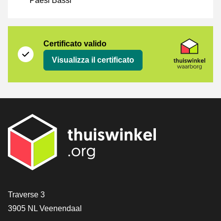
Paesi Bassi
Certificato
Thuiswinkel Waarborg
Certificato valido
Visualizza il certificato
[_General:Contact]
Traverse 3
3905 NL Veenendaal