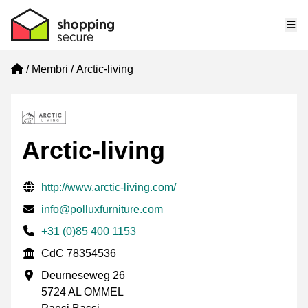
Me
Home
Membri
Arctic-living
Arctic-living
Informazioni di contatto verificate
Website URL
http://www.arctic-living.com/
Mail
info@polluxfurniture.com
Phone number
+31 (0)85 400 1153
CdC
CdC 78354536
Indirizzo commerciale
Deurneseweg 26
5724 AL OMMEL