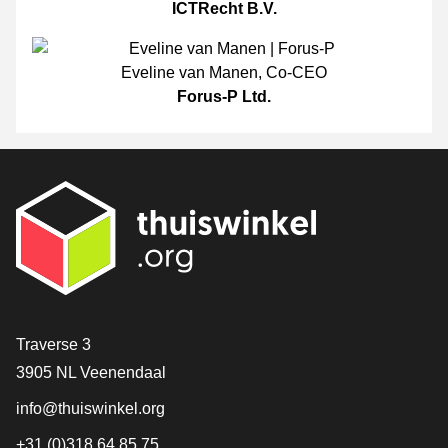
ICTRecht B.V.
Eveline van Manen
,
Co-CEO
Forus-P Ltd.
[_General:Contact]
Traverse 3
3905 NL Veenendaal
info@thuiswinkel.org
+31 (0)318 64 85 75