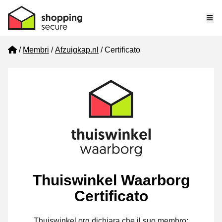
Me
Home
Membri
Afzuigkap.nl
Certificato
Thuiswinkel Waarborg
Certificato
Thuiswinkel.org dichiara che il suo membro: