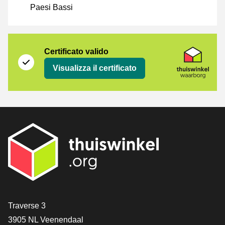
Paesi Bassi
Certificato
Thuiswinkel Waarborg
Certificato valido
Visualizza il certificato
[_General:Contact]
Traverse 3
3905 NL Veenendaal