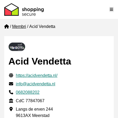
Me
Home
Membri
Acid Vendetta
Acid Vendetta
Informazioni di contatto verificate
Website URL
https://acidvendetta.nl/
Mail
info@acidvendetta.nl
Phone number
0682088202
CdC
CdC 77847067
Indirizzo commerciale
Langs de erven 244
9613AX Meerstad