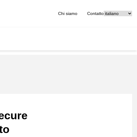
[_General:Langu
Chi siamo
Contatto
ecure
to