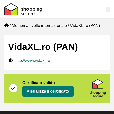
Me
Home
Membri a livello internazionale
VidaXL.ro (PAN)
VidaXL.ro (PAN)
Informazioni di contatto verificate
Website URL
http://www.vidaxl.ro
Certificato
Shopping Secure
Certificato valido
Visualizza il certificato