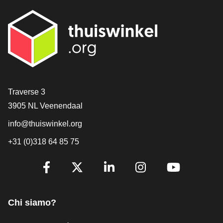
[_General:Contact]
Traverse 3
3905 NL Veenendaal
info@thuiswinkel.org
+31 (0)318 64 85 75
[_General:SocialMediaTitle]
Facebook
X
LinkedIn
Instagram
YouTube
Chi siamo?