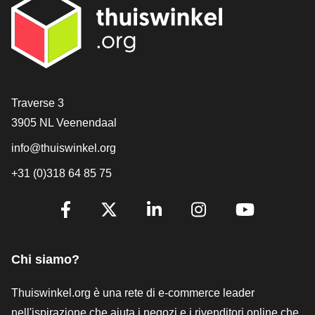
[_General:Contact]
Traverse 3
3905 NL Veenendaal
info@thuiswinkel.org
+31 (0)318 64 85 75
[_General:SocialMediaTitle]
Facebook
X
LinkedIn
Instagram
YouTube
Chi siamo?
Thuiswinkel.org è una rete di e-commerce leader
nell'ispirazione che aiuta i negozi e i rivenditori online che