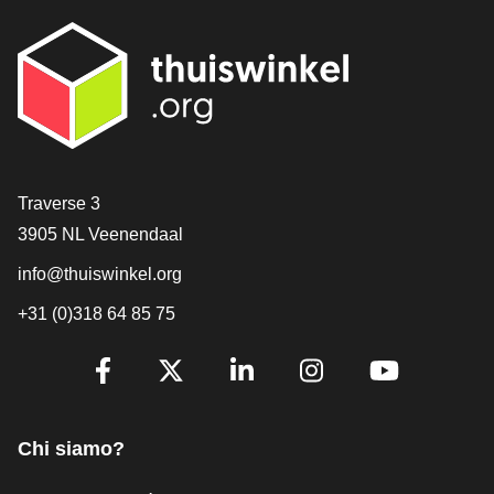
[_General:Contact]
Traverse 3
3905 NL Veenendaal
info@thuiswinkel.org
+31 (0)318 64 85 75
[_General:SocialMediaTitle]
Facebook
X
LinkedIn
Instagram
YouTube
Chi siamo?