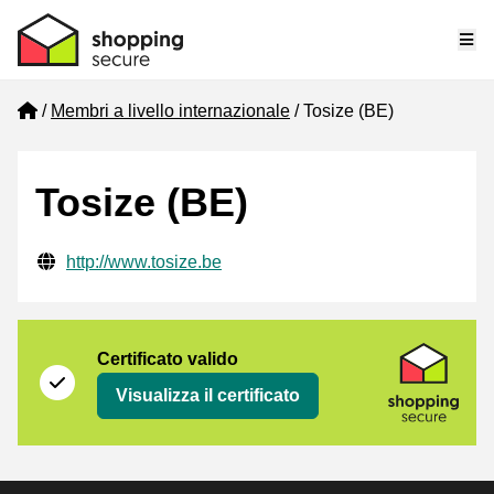
Me
Home
Membri a livello internazionale
Tosize (BE)
Tosize (BE)
Informazioni di contatto verificate
Website URL
http://www.tosize.be
Certificato
Shopping Secure
Certificato valido
Visualizza il certificato