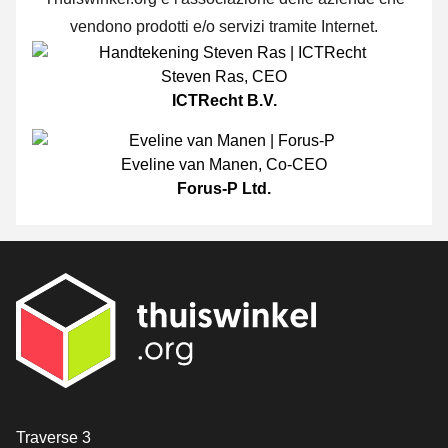
vendono prodotti e/o servizi tramite Internet.
Steven Ras
,
CEO
ICTRecht B.V.
Eveline van Manen
,
Co-CEO
Forus-P Ltd.
[_General:Contact]
Traverse 3