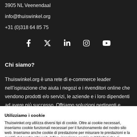
3905 NL Veenendaal
info@thuiswinkel.org
+31 (0)318 64 85 75
[_General:SocialMediaTitle]
Facebook
X
LinkedIn
Instagram
YouTube
Chi siamo?
Thuiswinkel.org è una rete di e-commerce leader
nell'ispirazione che aiuta i negozi e i rivenditori online che
vendono prodotti e/o servizi, le aziende e i loro dipendenti
ad avere più successo. Offriamo soluzioni pertinenti e
pratiche con vari marchi di fiducia, recensioni Thuiswinkel,
Utilizziamo i cookie
strumenti e consulenze legali, advocacy, ricerche di
Thuiswinkel.org utilizza diversi tipi di cookie. Oltre ai cookie necessari,
inseriamo cookie funzionali necessari per il funzionamento del nostro sito
mercato e disponiamo di una nostra piattaforma formativa,
web. Inseriamo anche cookie di prestazione per misurare le prestazioni e la