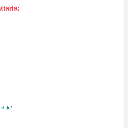
ttarla
:
nd.de/