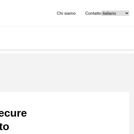
[_General:Langu
Chi siamo
Contatto
ecure
to