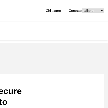
[_General:Langu
Chi siamo
Contatto
ecure
to