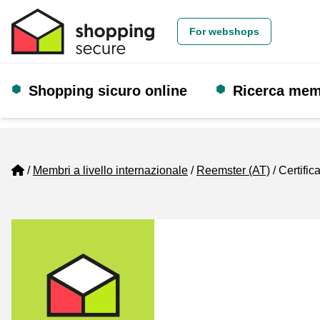
For webshops
Shopping sicuro online
Ricerca me
Home
Membri a livello internazionale
Reemster (AT)
Certific